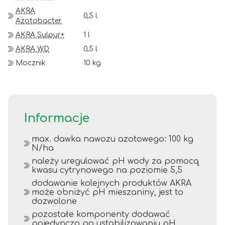
AKRA
0,5 l
Azotobacter
AKRA Sulpur+
1 l
AKRA WD
0,5 l
Mocznik
10 kg
Informacje
max. dawka nawozu azotowego: 100 kg
N/ha
należy uregulować pH wody za pomocą
kwasu cytrynowego na poziomie 5,5
dodawanie kolejnych produktów AKRA
może obniżyć pH mieszaniny, jest to
dozwolone
pozostałe komponenty dodawać
pojedynczo po ustabilizowaniu pH