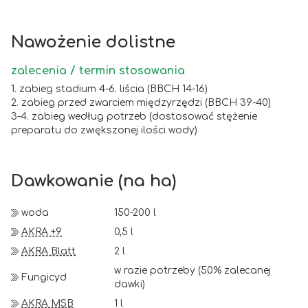
Nawożenie dolistne
zalecenia / termin stosowania
1. zabieg stadium 4-6. liścia (BBCH 14-16)
2. zabieg przed zwarciem międzyrzędzi (BBCH 39-40)
3-4. zabieg według potrzeb (dostosować stężenie
preparatu do zwiększonej ilości wody)
Dawkowanie (na ha)
woda
150-200 l
AKRA +9
0,5 l
AKRA Blatt
2 l
w razie potrzeby (50% zalecanej
Fungicyd
dawki)
AKRA MSB
1 l