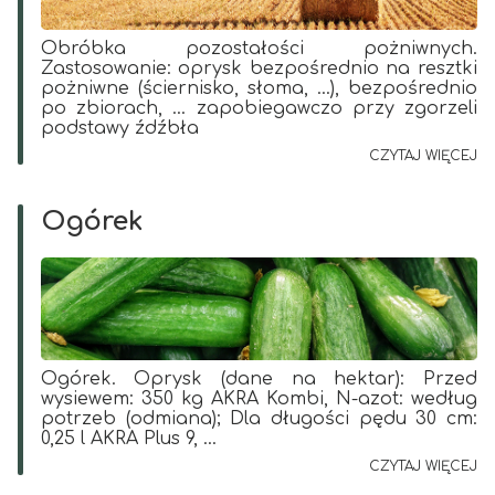
Obróbka pozostałości pożniwnych.
Zastosowanie: oprysk bezpośrednio na resztki
pożniwne (ściernisko, słoma, ...), bezpośrednio
po zbiorach, ... zapobiegawczo przy zgorzeli
podstawy źdźbła
CZYTAJ WIĘCEJ
Ogórek
Ogórek. Oprysk (dane na hektar): Przed
wysiewem: 350 kg AKRA Kombi, N-azot: według
potrzeb (odmiana); Dla długości pędu 30 cm:
0,25 l AKRA Plus 9, ...
CZYTAJ WIĘCEJ