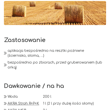
Zastosowanie
aplikacja bezpośrednio na resztki pożniwne
(ściernisko, słoma, …)
bezpośrednio po zbiorach, przed gruberowaniem (lub
orką)
Dawkowanie / na ha
Woda
200 l
AKRA Stroh R+P+K
1 l (2 l przy dużej ilości słomy)