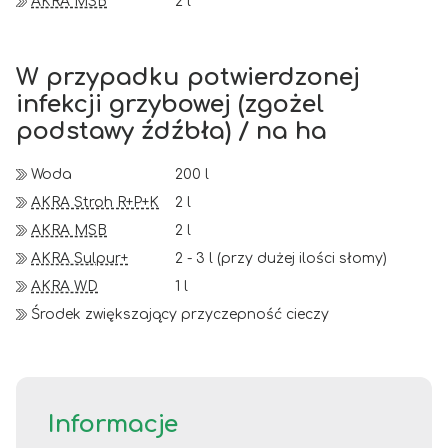
AKRA MSB
2 l
W przypadku potwierdzonej
infekcji grzybowej (zgożel
podstawy źdźbła) / na ha
Woda
200 l
AKRA Stroh R+P+K
2 l
AKRA MSB
2 l
AKRA Sulpur+
2 - 3 l (przy dużej ilości słomy)
AKRA WD
1 l
Środek zwiększający przyczepność cieczy
Informacje