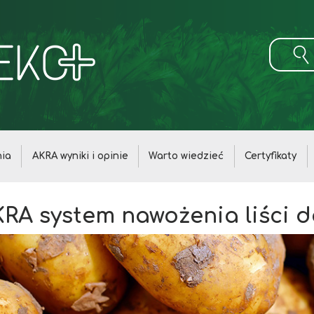
ia
AKRA wyniki i opinie
Warto wiedzieć
Certyfikaty
KRA system nawożenia liści 