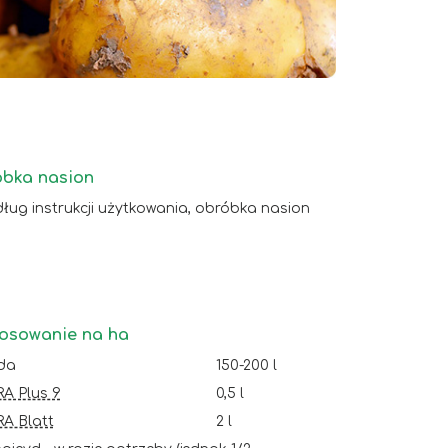
bka nasion
ług instrukcji użytkowania, obróbka nasion
osowanie na ha
da
150-200 l
A Plus 9
0,5 l
A Blatt
2 l