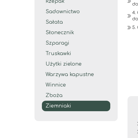
Rzepak
do
Sadownictwo
4.
do
Sałata
5.
Słonecznik
Szparagi
Truskawki
Użytki zielone
Warzywa kapustne
Winnice
Zboża
Ziemniaki