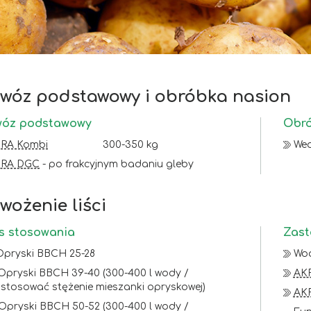
wóz podstawowy i obróbka nasion
óz podstawowy
Obró
RA Kombi
300-350 kg
Wed
KRA DGC
- po frakcyjnym badaniu gleby
wożenie liści
s stosowania
Zast
 Opryski BBCH 25-28
Wo
 Opryski BBCH 39-40 (300-400 l wody /
AKR
stosować stężenie mieszanki opryskowej)
AKR
 Opryski BBCH 50-52 (300-400 l wody /