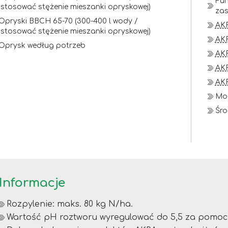
Fun
stosować stężenie mieszanki opryskowej)
zas
 Opryski BBCH 65-70 (300-400 l wody /
AK
stosować stężenie mieszanki opryskowej)
AK
 Oprysk według potrzeb
AK
AKR
AK
Mo
Śro
Informacje
Rozpylenie: maks. 80 kg N/ha.
Wartość pH roztworu wyregulować do 5,5 za pomoc