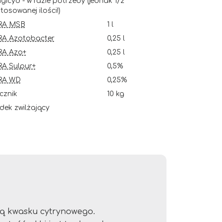
gicyd - w razie potrzeby (jednak 1/2
tosowanej ilości!)
RA MSB
1 l
RA Azotobacter
0,25 l
RA Azo+
0,25 l
A Sulpur+
0,5%
RA WD
0,25%
cznik
10 kg
dek zwilżający
ą kwasku cytrynowego.