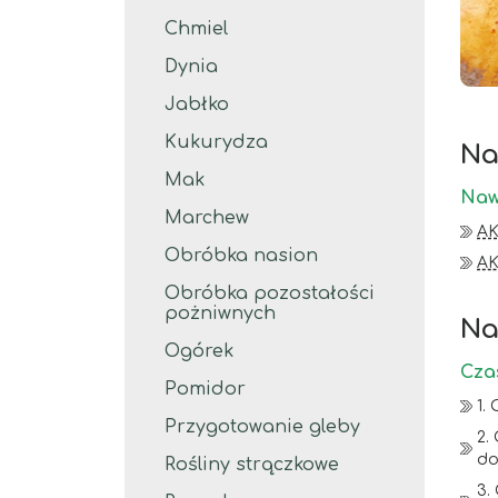
Chmiel
Dynia
Jabłko
Kukurydza
Na
Mak
Naw
Marchew
AK
Obróbka nasion
A
Obróbka pozostałości
pożniwnych
Na
Ogórek
Cza
Pomidor
1.
Przygotowanie gleby
2.
do
Rośliny strączkowe
3.